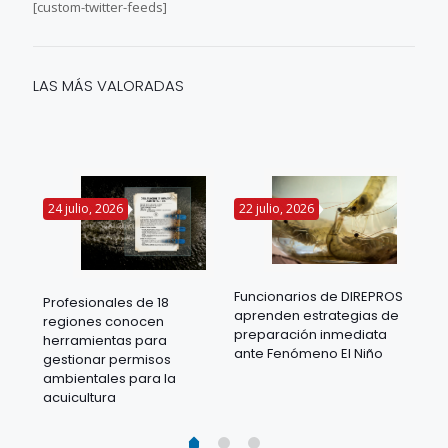
[custom-twitter-feeds]
LAS MÁS VALORADAS
24 julio, 2026
22 julio, 2026
14 
Funcionarios de DIREPROS
Profesionales de 18
Mov
aprenden estrategias de
regiones conocen
ra
acu
preparación inmediata
herramientas para
mil
ante Fenómeno El Niño
gestionar permisos
 en
los
ambientales para la
acu
acuicultura