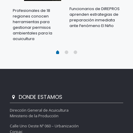
Funcionarios de DIREPROS
Profesionales de 18
Mov
aprenden estrategias de
regiones conocen
ra
acu
preparación inmediata
herramientas para
mil
ante Fenómeno El Niño
gestionar permisos
 en
los
ambientales para la
acu
acuicultura
DONDE ESTAMOS
Dirección General de Acuicultura
Ministerio de la Producción
Calle Uno Oeste Nº 060 – Urbanización
Corpac