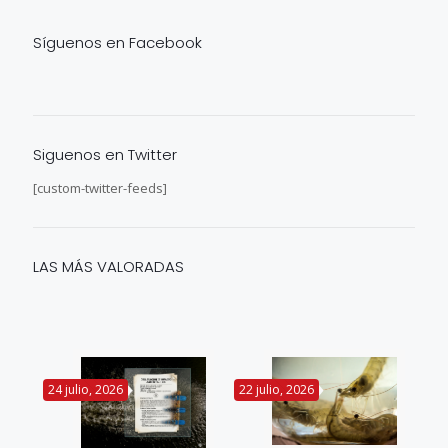
Síguenos en Facebook
Siguenos en Twitter
[custom-twitter-feeds]
LAS MÁS VALORADAS
24 julio, 2026
22 julio, 2026
14 