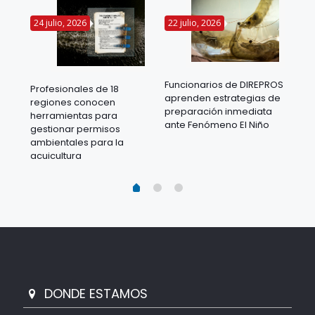
24 julio, 2026
22 julio, 2026
14 
Funcionarios de DIREPROS
Profesionales de 18
Mov
aprenden estrategias de
regiones conocen
ra
acu
preparación inmediata
herramientas para
mil
ante Fenómeno El Niño
gestionar permisos
 en
los
ambientales para la
acu
acuicultura
DONDE ESTAMOS