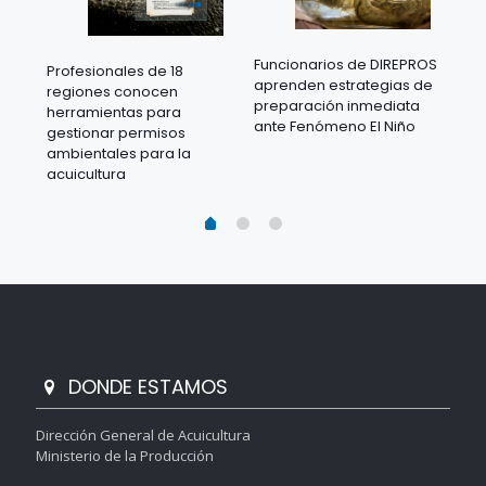
Funcionarios de DIREPROS
Profesionales de 18
Mov
aprenden estrategias de
regiones conocen
ra
acu
preparación inmediata
herramientas para
mil
ante Fenómeno El Niño
gestionar permisos
 en
los
ambientales para la
acu
acuicultura
DONDE ESTAMOS
Dirección General de Acuicultura
Ministerio de la Producción