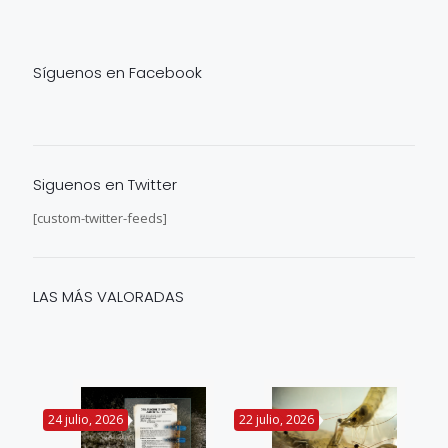
Síguenos en Facebook
Siguenos en Twitter
[custom-twitter-feeds]
LAS MÁS VALORADAS
24 julio, 2026
22 julio, 2026
14 