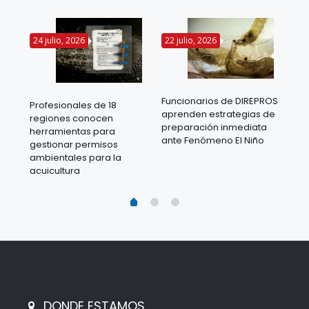
24 julio, 2026
22 julio, 2026
14 
Funcionarios de DIREPROS
Profesionales de 18
Mov
aprenden estrategias de
regiones conocen
ra
acu
preparación inmediata
herramientas para
mil
ante Fenómeno El Niño
gestionar permisos
 en
los
ambientales para la
acu
acuicultura
DONDE ESTAMOS