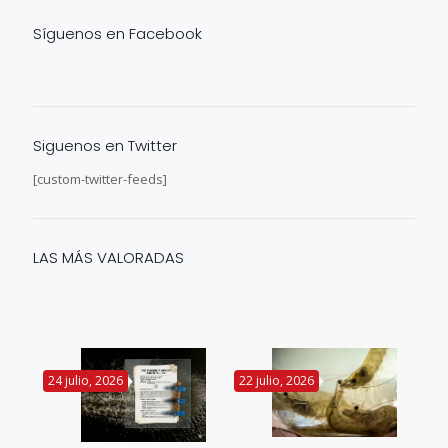
Síguenos en Facebook
Siguenos en Twitter
[custom-twitter-feeds]
LAS MÁS VALORADAS
24 julio, 2026
22 julio, 2026
14 