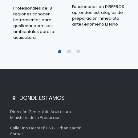
Funcionarios de DIREPROS
Profesionales de 18
Mov
aprenden estrategias de
regiones conocen
ra
acu
preparación inmediata
herramientas para
mil
ante Fenómeno El Niño
gestionar permisos
 en
los
ambientales para la
acu
acuicultura
DONDE ESTAMOS
Dirección General de Acuicultura
Ministerio de la Producción
Calle Uno Oeste Nº 060 – Urbanización
Corpac