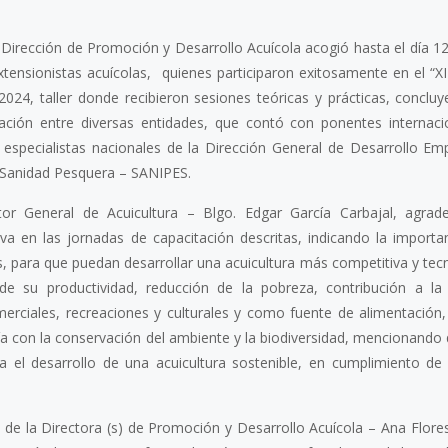
 Dirección de Promoción y Desarrollo Acuícola acogió hasta el día 12
ensionistas acuícolas, quienes participaron exitosamente en el “XII
2024, taller donde recibieron sesiones teóricas y prácticas, conclu
ción entre diversas entidades, que contó con ponentes internaci
especialistas nacionales de la Dirección General de Desarrollo Emp
Sanidad Pesquera – SANIPES.
tor General de Acuicultura – Blgo. Edgar García Carbajal, agrad
va en las jornadas de capacitación descritas, indicando la importa
, para que puedan desarrollar una acuicultura más competitiva y tecn
e su productividad, reducción de la pobreza, contribución a la
merciales, recreaciones y culturales y como fuente de alimentación
a con la conservación del ambiente y la biodiversidad, mencionando
l desarrollo de una acuicultura sostenible, en cumplimiento de l
re de la Directora (s) de Promoción y Desarrollo Acuícola – Ana Flore