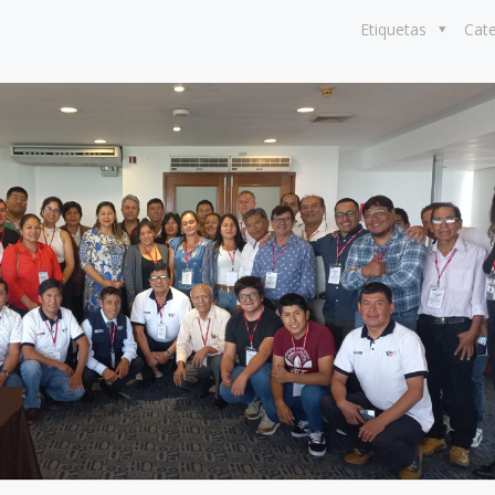
Etiquetas
Cat
8 julio, 2026
Más de 30 ex
generan acue
lograr acuicu
sostenible y r
Perú