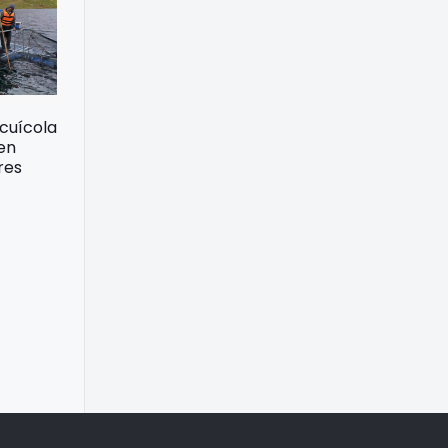
acuícola
 en
res