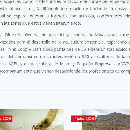
as acuícolas como profesionales técnicos que fortalecen el desarro
to al acuicultor, facilitándole información y haciendo extensivo
cual se espera mejorar la formalización acuícola, conformación 
 en las zonas que estos vienen interviniendo.
, la Dirección General de Acuicultura espera coadyuvar con la me
lizados para el desarrollo de la acuicultura sostenible, esperando c
es Think Coop y Start Coop por la OIT de 35 extensionistas acuícol
s del Perú, así como su intervención a 910 acuicultores de las 
dos – AREL y de Acuicultura de Micro y Pequeña Empresa – AMYP
el acompañamiento que vienen desarrollando los profesionales de cam
io, 2026
14 julio, 2026