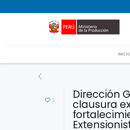
INICI
Dirección 
3
clausura ex
fortalecimi
Extensionis