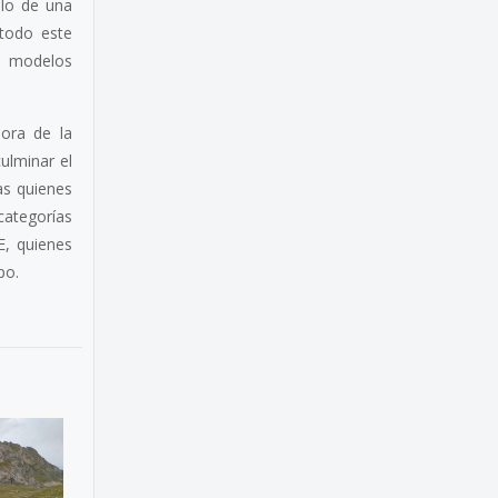
llo de una
 todo este
de modelos
jora de la
ulminar el
as quienes
categorías
E, quienes
po.