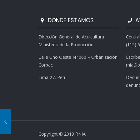
DONDE ESTAMOS
A
Dirección General de Acuicultura
Centra
Ministerio de la Producción
(115) 
Calle Uno Oeste Nº 060 – Urbanización
Escríb
Corpac
rnia@p
Lima 27, Perú
Denunc
denunc
Copyright © 2019 RNIA