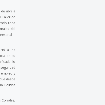
 de abril a
 Taller de
yendo toda
onales del
resarial –
eció a los
ncia de su
ificada, lo
 seguridad
, empleo y
 que desde
a Política
s Corrales,