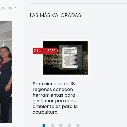
egorías
LAS MÁS VALORADAS
24 julio, 2026
22 julio, 2026
Funcionarios 
Profesionales de 18
pertos
DIREPROS ap
regiones conocen
rdos para
estrategias d
herramientas para
ltura
preparación 
gestionar permisos
esiliente en
ante Fenómen
ambientales para la
acuicultura