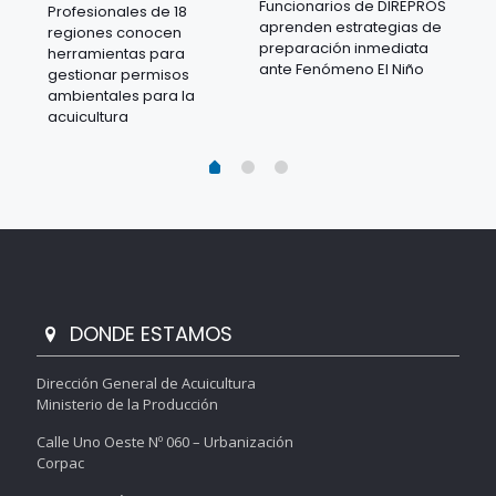
Funcionarios de DIREPROS
Profesionales de 18
Mov
aprenden estrategias de
regiones conocen
ra
acu
preparación inmediata
herramientas para
mil
ante Fenómeno El Niño
gestionar permisos
 en
los
ambientales para la
acu
acuicultura
DONDE ESTAMOS
Dirección General de Acuicultura
Ministerio de la Producción
Calle Uno Oeste Nº 060 – Urbanización
Corpac