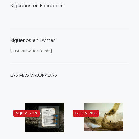
Síguenos en Facebook
Siguenos en Twitter
[custom-twitter-feeds]
LAS MÁS VALORADAS
24 julio, 2026
22 julio, 2026
14 