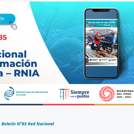
8 julio, 2026
Más de 30 ex
generan acue
lograr acuicu
sostenible y r
Perú
Boletín N°85 Red Nacional