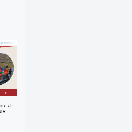
onal de
NIA