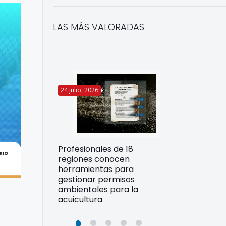
LAS MÁS VALORADAS
24 julio, 2026
22 julio, 2026
Funcionarios 
Profesionales de 18
pertos
DIREPROS ap
regiones conocen
rdos para
estrategias d
herramientas para
ltura
preparación 
gestionar permisos
esiliente en
ante Fenómen
ambientales para la
acuicultura