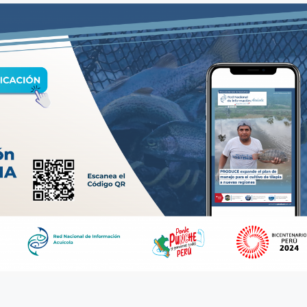
8 julio, 2026
Más de 30 ex
generan acue
lograr acuicu
sostenible y r
Perú