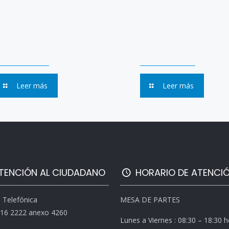
Leer más
Leer más
TENCIÓN AL CIUDADANO
HORARIO DE ATENCI
l Telefónica
MESA DE PARTES
616 2222 anexo 4260
Lunes a Viernes : 08:30 – 18:30 