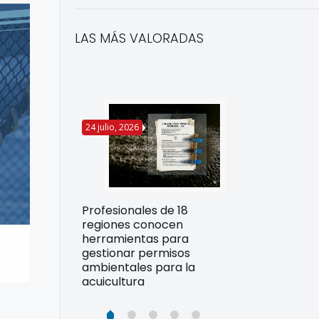
LAS MÁS VALORADAS
24 julio, 2026
22 julio, 2026
Funcionarios 
Profesionales de 18
pertos
DIREPROS ap
regiones conocen
rdos para
estrategias d
herramientas para
ltura
preparación 
gestionar permisos
esiliente en
ante Fenómen
ambientales para la
acuicultura