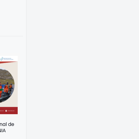
onal de
NIA