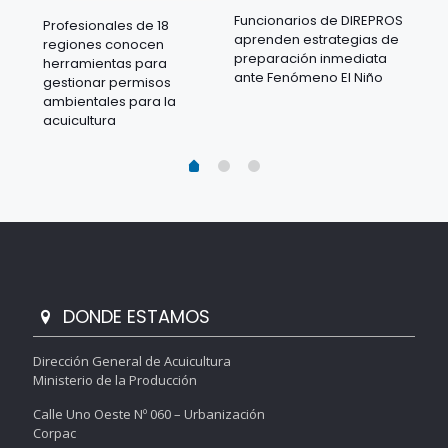
Funcionarios de DIREPROS
Profesionales de 18
Mov
aprenden estrategias de
regiones conocen
ra
acu
preparación inmediata
herramientas para
mil
ante Fenómeno El Niño
gestionar permisos
 en
los
ambientales para la
acu
acuicultura
DONDE ESTAMOS
Dirección General de Acuicultura
Ministerio de la Producción
Calle Uno Oeste Nº 060 – Urbanización
Corpac