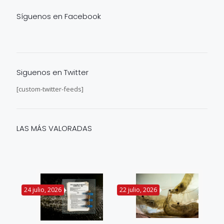
Síguenos en Facebook
Siguenos en Twitter
[custom-twitter-feeds]
LAS MÁS VALORADAS
24 julio, 2026
22 julio, 2026
14 