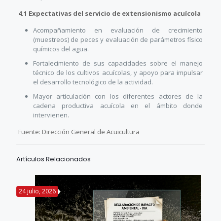
4.1 Expectativas del servicio de extensionismo acuícola
Acompañamiento en evaluación de crecimiento
(muestreos) de peces y evaluación de parámetros físico
químicos del agua.
Fortalecimiento de sus capacidades sobre el manejo
técnico de los cultivos acuícolas, y apoyo para impulsar
el desarrollo tecnológico de la actividad.
Mayor articulación con los diferentes actores de la
cadena productiva acuícola en el ámbito donde
intervienen.
Fuente: Dirección General de Acuicultura
Artículos Relacionados
24 julio, 2026