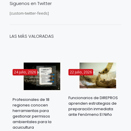
Siguenos en Twitter
[custom-twitter-feeds]
LAS MÁS VALORADAS
24 julio, 2026
22 julio, 2026
14 
Funcionarios de DIREPROS
Profesionales de 18
Mov
aprenden estrategias de
regiones conocen
ra
acu
preparación inmediata
herramientas para
mil
ante Fenómeno El Niño
gestionar permisos
 en
los
ambientales para la
acu
acuicultura